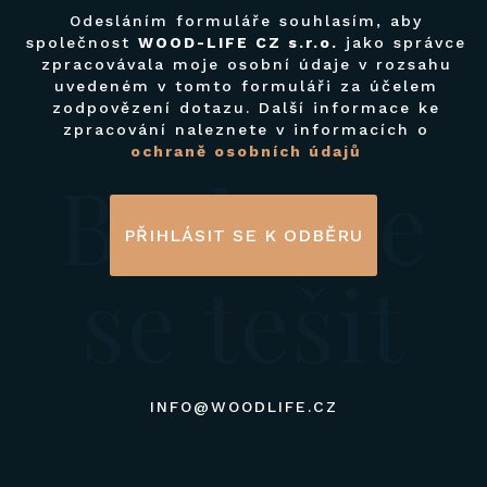
Odesláním formuláře souhlasím, aby
společnost
WOOD-LIFE CZ s.r.o.
jako správce
zpracovávala moje osobní údaje v rozsahu
uvedeném v tomto formuláři za účelem
zodpovězení dotazu. Další informace ke
zpracování naleznete v informacích o
ochraně osobních údajů
Budeme
PŘIHLÁSIT SE K ODBĚRU
se tešit
INFO@WOODLIFE.CZ