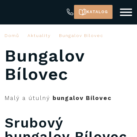
KATALOG
Domů
Aktuality
Bungalov Bílovec
Bungalov
Bílovec
Malý a útulný
bungalov Bílovec
Srubový
bungalov Bílovec