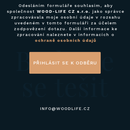
Odesláním formuláře souhlasím, aby
společnost
WOOD-LIFE CZ s.r.o.
jako správce
zpracovávala moje osobní údaje v rozsahu
uvedeném v tomto formuláři za účelem
zodpovězení dotazu. Další informace ke
zpracování naleznete v informacích o
ochraně osobních údajů
Budeme
PŘIHLÁSIT SE K ODBĚRU
se tešit
INFO@WOODLIFE.CZ