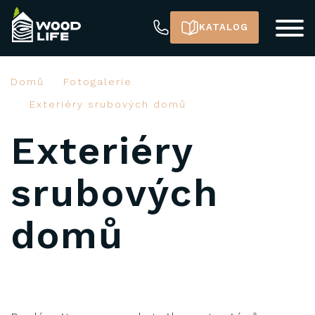
KATALOG
Domů
Fotogalerie
Exteriéry srubových domů
Exteriéry
srubových
domů