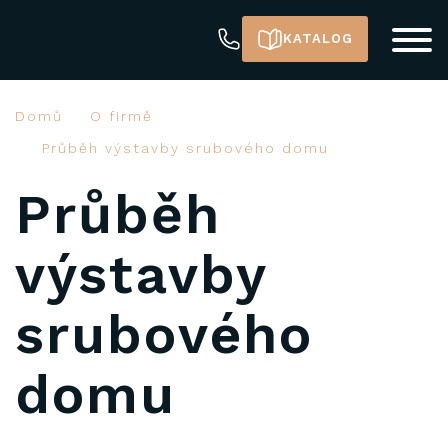
KATALOG
Domů
O firmě
Průběh výstavby srubového domu
Průběh
výstavby
srubového
domu