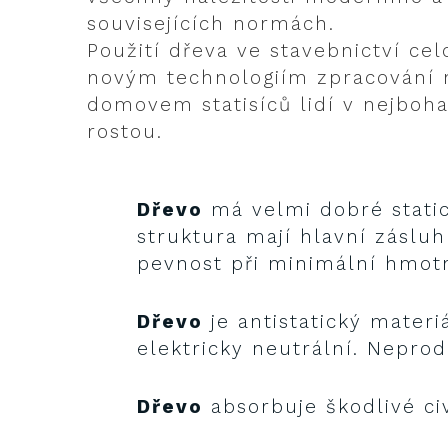
souvisejících normách.
Použití dřeva ve stavebnictví c
novým technologiím zpracování n
domovem statisíců lidí v nejbohat
rostou.
Dřevo
má velmi dobré statick
struktura mají hlavní záslu
pevnost při minimální hmotn
Dřevo
je antistatický materiá
elektricky neutrální. Neprod
Dřevo
absorbuje škodlivé civ