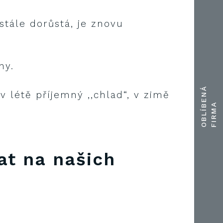
stále dorůstá, je znovu
ny.
O
B
L
Í
E
N
Á
F
I
R
M
v létě příjemný ,,chlad“, v zimě
B
A
at na našich