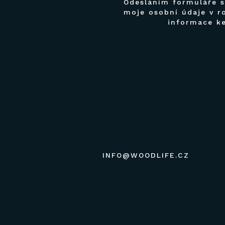
Odesláním formuláře 
moje osobní údaje v r
informace k
INFO@WOODLIFE.CZ