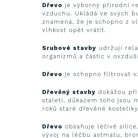
Dřevo
je výborný přírodní re
vzduchu. Ukládá ve svých b
znamená, že je schopno z vl
vlhkost opět vrátit.
Srubové stavby
udržují rela
organizmů a částic v ovzduší
Dřevo
je schopno filtrovat 
Dřevěný stavby
dokážou při
staletí, důkazem toho jsou 
roků staré dřevěné kostelíky
Dřevo
obsahuje léčivé silice
vývoj na léčbu astmatu, bro