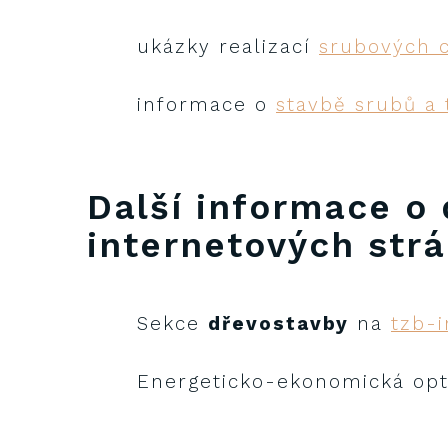
ukázky realizací
srubových 
informace o
stavbě srubů a
Další informace o
internetových strá
Sekce
dřevostavby
na
tzb-i
Energeticko-ekonomická op