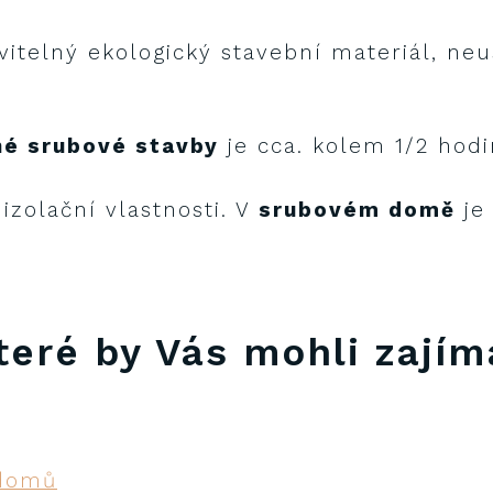
vitelný ekologický stavební materiál, neu
né srubové stavby
je cca. kolem 1/2 hodi
izolační vlastnosti. V
srubovém domě
je 
teré by Vás mohli zajím
 domů