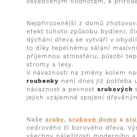
osvědčeným hodnotám, k přírodě
Nejpřirozenější z domů zhotovov
efekt tohoto způsobu bydlení, čl
dýchání dřeva se vytváří v obydlí
to díky tepelnému sálání masivní
příjemnou atmosféru, působí tepl
stromy a lesy.
V návaznosti na změny kolem nás,
roubenky
není dnes již potřeba 
návaznost a pevnost
srubových
s
jejich vzájemné spojení dřevěný
Naše
sruby
,
srubové domy
a
sr
cedrového či borového dřeva. V
všechny náležitosti moderního 