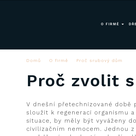
SRUBOVÉ A ROUBENÉ DOMY
O FIRMĚ
DŘ
Domů
O firmě
Proč srubový dům
Proč zvolit
V dnešní přetechnizované době př
sloužit k regeneraci organismu a
situace, by měly být vyváženy do
civilizačním nemocem. Jednou z 