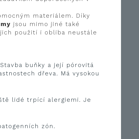
 pomocným materiálem. Díky
omy
jsou mimo jiné také
ich použití i obliba neustále
Stavba buňky a její pórovitá
lastnostech dřeva. Má vysokou
tě lidé trpící alergiemi. Je
opatogenních zón.