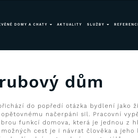
SRUBOVÉ A VÍKENDOVÉ CHATY
TESAŘSKÉ PRÁCE, POKRÝVAČSKÉ I DALŠÍ PRÁCE
WOOD-LIFE CZ S.R.O. V MÉDIÍCH
EVĚNÉ DOMY A CHATY
AKTUALITY
SLUŽBY
REFERENC
ČASOPIS SRUBY & ROUBENKY
 srubový dům
ichází do popředí otázka bydlení jako ži
 opětovnému načerpáni sil. Pracovní vypě
brou funkcí domova, která je jednou z h
možných cest je i návrat člověka a jeho 