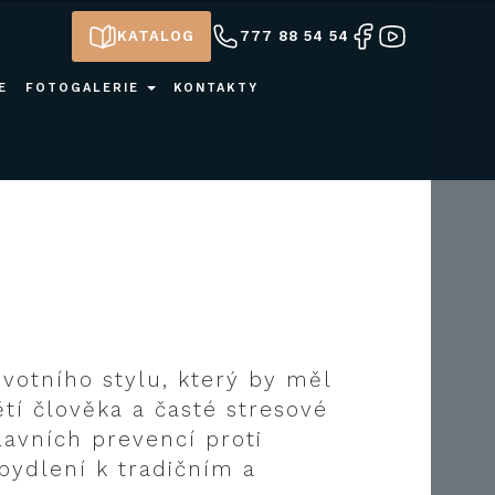
DOMY Z CLT PANELŮ
KATALOG
777 88 54 54
E
FOTOGALERIE
KONTAKTY
votního stylu, který by měl
tí člověka a časté stresové
lavních prevencí proti
bydlení k tradičním a