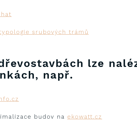
chat
 typologie srubových trámů
 dřevostavbách lze nalé
nkách, např.
nfo.cz
timalizace budov na
ekowatt.cz