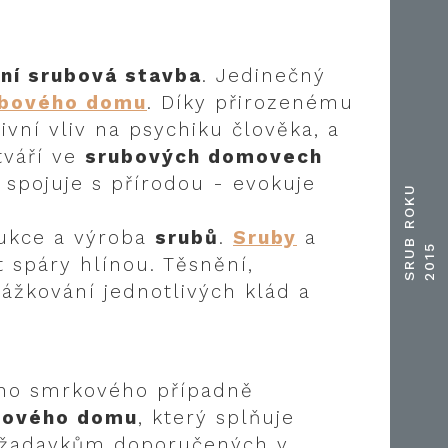
ní srubová stavba
. Jedinečný
ubového domu
. Díky přirozenému
ivní vliv na psychiku člověka, a
tváří ve
srubových domovech
 spojuje s přírodou - evokuje
S
R
U
B
R
O
K
U
2
0
1
rukce a výroba
srubů
.
Sruby
a
5
 spáry hlínou. Těsnění,
rážkování jednotlivých klád a
ého smrkového případně
bového domu
, který splňuje
požadavkům doporučených v