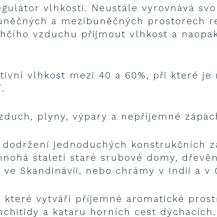
gulátor vlhkosti. Neustále vyrovnává svo
uněčných a mezibuněčných prostorech rel
hčího vzduchu přijmout vlhkost a naopak
tivní vlhkost mezi 40 a 60%, při které je 
.
vzduch, plyny, výpary a nepříjemné zápac
 dodržení jednoduchých konstrukčních zá
mnohá staletí staré srubové domy, dřevěn
 ve Skandinávii, nebo chrámy v Indii a v 
, které vytváří příjemné aromatické prost
nchitidy a kataru horních cest dýchacích.