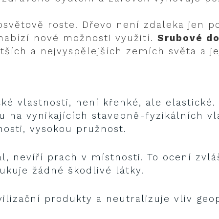
elosvětově roste. Dřevo není zdaleka jen
abízí nové možnosti využití.
Srubové d
ších a nejvyspělejších zemích světa a jej
é vlastnosti, není křehké, ale elastické. 
hu na vynikajících stavebně-fyzikálních v
osti, vysokou pružnost.
l, nevíří prach v místnosti. To ocení zvláš
ukuje žádné škodlivé látky.
ilizační produkty a neutralizuje vliv ge