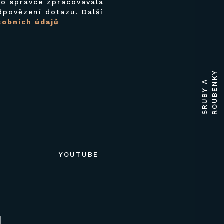
o správce zpracovávala
povězení dotazu. Další
sobních údajů
Y
S
R
U
B
Y
A
R
O
U
B
E
N
K
YOUTUBE