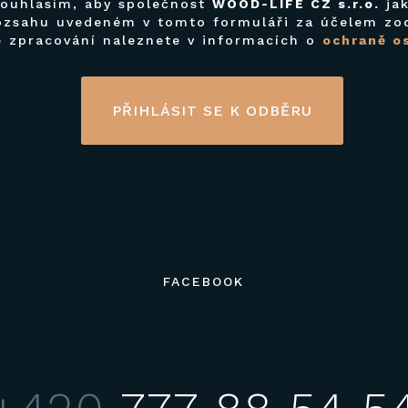
souhlasím, aby společnost
WOOD-LIFE CZ s.r.o.
jak
ozsahu uvedeném v tomto formuláři za účelem zod
e zpracování naleznete v informacích o
ochraně o
PŘIHLÁSIT SE K ODBĚRU
FACEBOOK