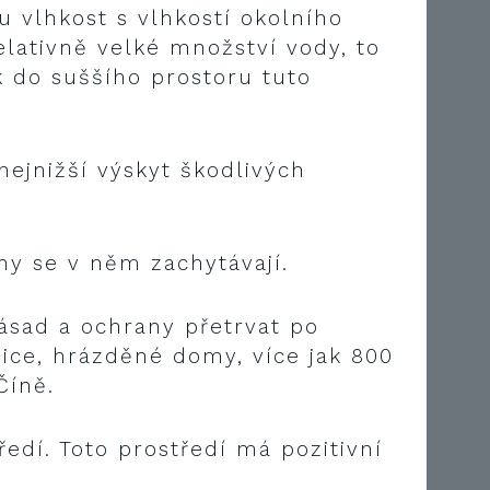
u vlhkost s vlhkostí okolního
ativně velké množství vody, to
 do suššího prostoru tuto
nejnižší výskyt škodlivých
hy se v něm zachytávají.
sad a ochrany přetrvat po
ice, hrázděné domy, více jak 800
Číně.
ředí. Toto prostředí má pozitivní