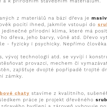
 a k přírodním stavebním materiálům.
aných z materiálů na bázi dřeva je
masiv
ověk pocítí ihned, jakmile vstoupí do
sr
 jedinečné přírodní klima, které má posit
ho dřeva, jeho barvy, vůně atd. Dřevo vy
e - fyzicky i psychicky. Nepřímo člověka
 vývoj technologií atd. se vyvíjí i konst
utěsňovat provazci, mechem či vymazávat
těn, zajišťuje dvojité popřípadě trojité d
mi zámky.
ubové chaty
stavíme z kvalitního, sušen
ýsledkem práce je projekt dřevěného
sru
a zdravého bydlení a zároveň vyhovuje 