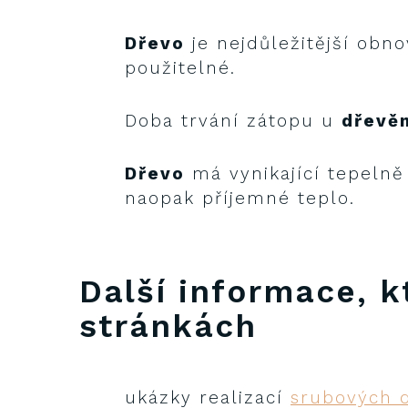
Dřevo
je nejdůležitější obno
použitelné.
Doba trvání zátopu u
dřevě
Dřevo
má vynikající tepelně 
naopak příjemné teplo.
Další informace, k
stránkách
ukázky realizací
srubových