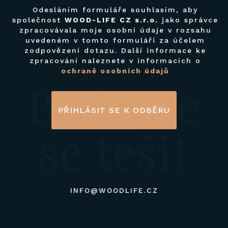
Odesláním formuláře souhlasím, aby
společnost
WOOD-LIFE CZ s.r.o.
jako správce
zpracovávala moje osobní údaje v rozsahu
uvedeném v tomto formuláři za účelem
zodpovězení dotazu. Další informace ke
zpracování naleznete v informacích o
ochraně osobních údajů
Budeme
PŘIHLÁSIT SE K ODBĚRU
se tešit
INFO@WOODLIFE.CZ