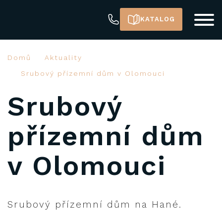
KATALOG
Domů
Aktuality
Srubový přízemní dům v Olomouci
Srubový
přízemní dům
v Olomouci
Srubový přízemní dům na Hané.