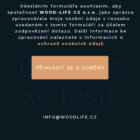
Odesláním formuláře souhlasím, aby
společnost
WOOD-LIFE CZ s.r.o.
jako správce
zpracovávala moje osobní údaje v rozsahu
uvedeném v tomto formuláři za účelem
zodpovězení dotazu. Další informace ke
zpracování naleznete v informacích o
ochraně osobních údajů
Budeme
PŘIHLÁSIT SE K ODBĚRU
se tešit
INFO@WOODLIFE.CZ