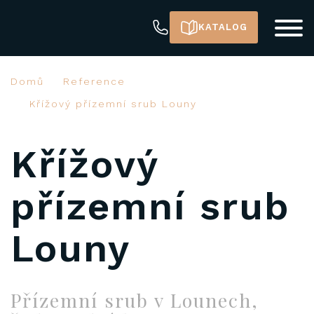
KATALOG
Domů
Reference
Křížový přízemní srub Louny
Křížový
přízemní srub
Louny
Přízemní srub v Lounech,