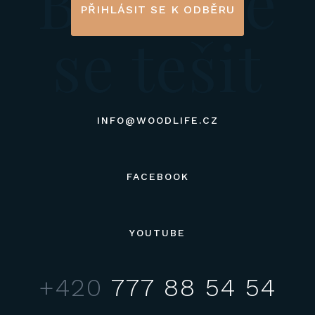
Budeme
PŘIHLÁSIT SE K ODBĚRU
se tešit
INFO@WOODLIFE.CZ
FACEBOOK
YOUTUBE
+420
777 88 54 54