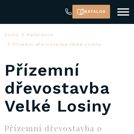
KATALOG
Domů
Reference
Přízemní dřevostavba Velké Losiny
Přízemní
dřevostavba
Velké Losiny
Přízemní dřevostavba o