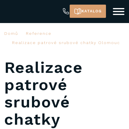
KATALOG
Domů
Reference
Realizace patrové srubové chatky Olomouc
Realizace
patrové
srubové
chatky