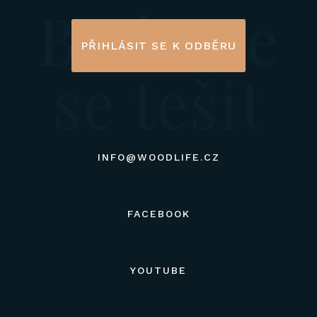
Budeme
PŘIHLÁSIT SE K ODBĚRU
se tešit
INFO@WOODLIFE.CZ
FACEBOOK
YOUTUBE