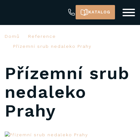
KATALOG
Domů
Reference
Přízemní srub nedaleko Prahy
Přízemní srub
nedaleko
Prahy