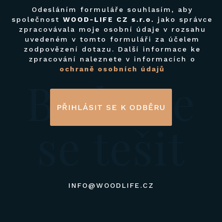
Odesláním formuláře souhlasím, aby
společnost
WOOD-LIFE CZ s.r.o.
jako správce
zpracovávala moje osobní údaje v rozsahu
uvedeném v tomto formuláři za účelem
zodpovězení dotazu. Další informace ke
zpracování naleznete v informacích o
ochraně osobních údajů
Budeme
PŘIHLÁSIT SE K ODBĚRU
se tešit
INFO@WOODLIFE.CZ