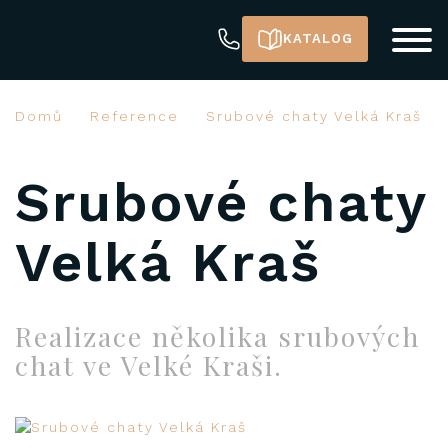
KATALOG
Domů
Reference
Srubové chaty Velká Kraš
Srubové chaty
Velká Kraš
Realizace několika srubových
chat ve Velké Kraši.