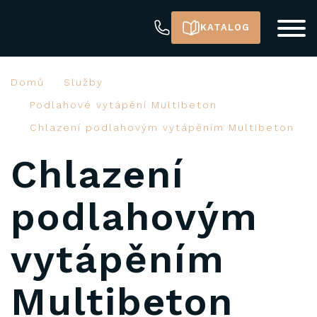
KATALOG
Domů
Služby
Podlahové vytápění Multibeton
Chlazení podlahovým vytápěním Multibeton
Chlazení
podlahovým
vytápěním
Multibeton