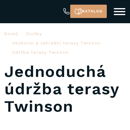
KATALOG
Domů
Služby
Venkovní a zahradní terasy Twinson
Údržba terasy Twinson
Jednoduchá
údržba terasy
Twinson