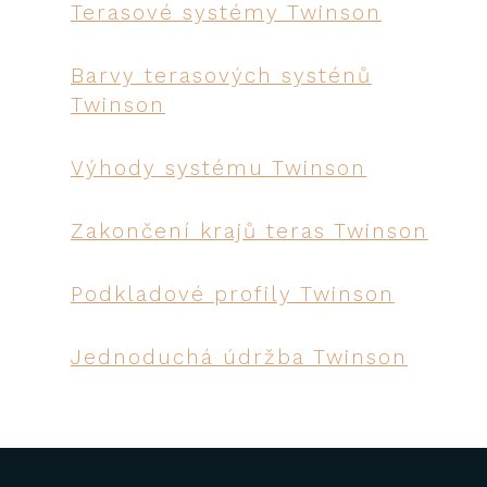
Terasové systémy Twinson
Barvy terasových systénů
Twinson
Výhody systému Twinson
Zakončení krajů teras Twinson
Podkladové profily Twinson
Jednoduchá údržba Twinson