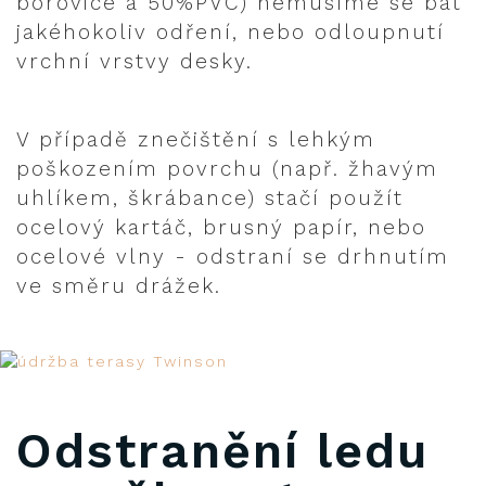
borovice a 50%PVC) nemusíme se bát
jakéhokoliv odření, nebo odloupnutí
vrchní vrstvy desky.
V případě znečištění s lehkým
poškozením povrchu (např. žhavým
uhlíkem, škrábance) stačí použít
ocelový kartáč, brusný papír, nebo
ocelové vlny - odstraní se drhnutím
ve směru drážek.
Odstranění ledu